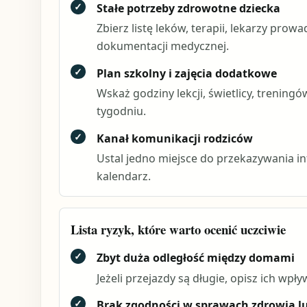
✓
Stałe potrzeby zdrowotne dziecka
Zbierz listę leków, terapii, lekarzy pro
dokumentacji medycznej.
✓
Plan szkolny i zajęcia dodatkowe
Wskaż godziny lekcji, świetlicy, trening
tygodniu.
✓
Kanał komunikacji rodziców
Ustal jedno miejsce do przekazywania inf
kalendarz.
Lista ryzyk, które warto ocenić uczciwie
✓
Zbyt duża odległość między domami
Jeżeli przejazdy są długie, opisz ich wp
✓
Brak zgodności w sprawach zdrowia lu