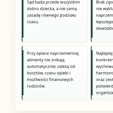
Sąd bada przede wszystkim
Brak zgo
dobro dziecka, a nie samą
nie wykl
zasadę równego podziału
naprzem
czasu.
lepszeg
dowodó
Przy opiece naprzemiennej
Najlepie
alimenty nie znikają
konkretn
automatycznie; zależą od
wychowa
kosztów, czasu opieki i
harmono
możliwości finansowych
oraz ze
rodziców.
potwierd
organiza