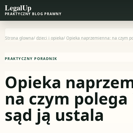
LegalUp
PRAKTYCZNY BLOG PRAWNY
Strona glowna
/
dzieci i opieka
/
Opieka naprzemienna: na czym pol
PRAKTYCZNY PORADNIK
Opieka naprzem
na czym polega 
sąd ją ustala