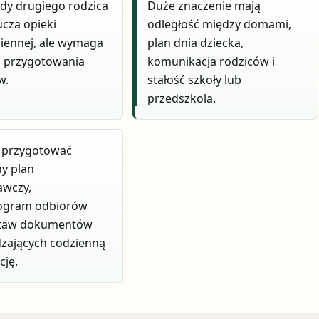
dy drugiego rodzica
Duże znaczenie mają
ucza opieki
odległość między domami,
iennej, ale wymaga
plan dnia dziecka,
o przygotowania
komunikacja rodziców i
w.
stałość szkoły lub
przedszkola.
j przygotować
y plan
wczy,
gram odbiorów
staw dokumentów
zających codzienną
cję.