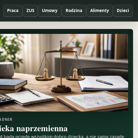
Praca
ZUS
Umowy
Rodzina
Alimenty
Dzieci
ADNIK
ieka naprzemienna
d bada przede wszystkim dobro dziecka, a nie samą zasadę