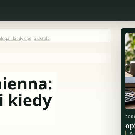
ega i kiedy sąd ją ustala
ienna:
i kiedy
POR
op
Są