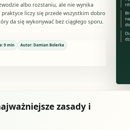
odzie albo rozstaniu, ale nie wynika
ró
praktyce liczy się przede wszystkim dobro
Br
na
tóry da się wykonywać bez ciągłego sporu.
d
Du
dz
a:
9
min
Autor:
Damian Bolerka
ajważniejsze zasady i